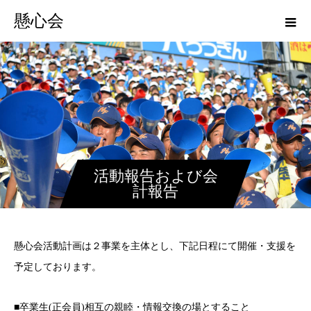
懸心会
活動報告および会
計報告
懸心会活動計画は２事業を主体とし、下記日程にて開催・支援を
予定しております。
■卒業生(正会員)相互の親睦・情報交換の場とすること