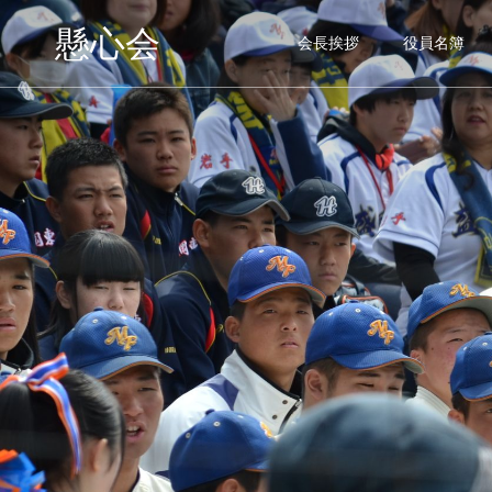
懸心会
会長挨拶
役員名簿