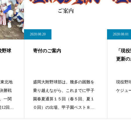
2020.08.20
2020.08.01
校野球
寄付のご案内
「現役
更新の
季東北地
盛岡大附野球部は、幾多の困難を
現役野球
決勝戦
乗り越えながら、これまでに甲子
ケジュ
、一関
園春夏通算１５回（春５回、夏１
12回目
０回）の出場、甲子園ベスト８を
最高実績とし、全