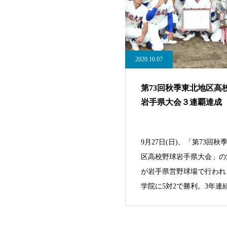
2020.10.07
第73回秋季東北地区高
岩手県大会３連覇達成
9月27日(日)、「第73回秋
区高校野球岩手県大会」の
が岩手県営野球場で行われ
学院に5対2で勝利。3年連続
の岩手