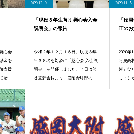
2020.12.19
2020.11.15
「現役３年生向け 懸心会入会
「役員
説明会」の報告
正のお
、懸心会
令和２年１２月１８日、現役３年
2020
励金を
生３８名を対象に「懸心会 入会説
附属高
御支援
明会」を開催しました。当日は熊
簿」な
て贈呈
谷童夢会長より、盛附野球部の発
しまし
展に貢献さ
して